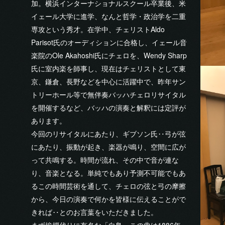
加。横浜インターナショナルスクール卒業後、米
イェール大学に進学、なんと哲学・政治学を二重
専攻という秀才。在学中、チェリストAldo
Parisot氏のオーディションに合格し、イェール音
楽院のOle Akahoshi氏にチェロを、Wendy Sharp
氏に室内楽を師事し、現在はチェリストとして東
京、鎌倉、長野などを中心に活躍中で、昨年サン
トリーホール等で無伴奏バッハチェロリサイタル
を開催するなど、バッハの演奏と解釈には定評が
あります。
今回のリサイタルにあたり、ギブソン氏‥弓が弦
にあたり、振動が起き、楽器が鳴り、空間に広が
って共鳴する。時間が流れ、その中で音が連な
り、音楽となる。単純でもあり予測不可能でもあ
るこの時間芸術を通して、チェロの弦と弓の摩擦
から、今日の演奏で何かを皆様に伝えることがで
きれば‥とのお言葉をいただきました。