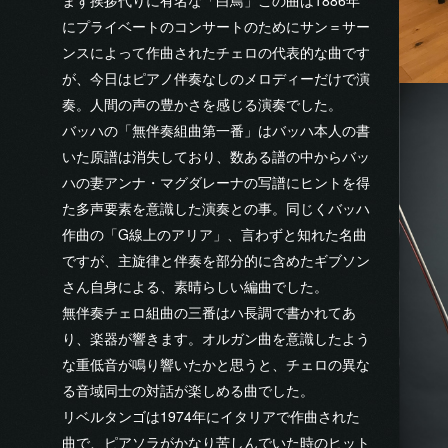
まず挨拶代りに有名な「白鳥」この曲は1886年
にプライベートのコンサートのためにサン＝サー
ンスによって作曲されたチェロの代表的な曲です
が、今日はピアノ伴奏なしのメロディーだけで演
奏。人間の声の豊かさを感じる演奏でした。
バッハの「無伴奏組曲第一番」はバッハ本人の書
いた原譜は消失しており、数ある譜の中からバッ
ハの妻アンナ・マグダレーナの写譜にヒントを得
た多声要素を意識した演奏との事。同じくバッハ
作曲の「G線上のアリア」、言わずと知れた名曲
ですが、主旋律と伴奏を部分的に含めたギブソン
さん自身による、素晴らしい編曲でした。
無伴奏チェロ組曲の三番はハ長調で書かれてあ
り、楽器が響きます。オルガン曲を意識したよう
な重低音が鳴り響いたかと思うと、チェロの異な
る音域同士の対話が楽しめる曲でした。
リベルタンゴは1974年にイタリアで作曲された
曲で、ピアソラがかなり苦しんでいた時のヒット