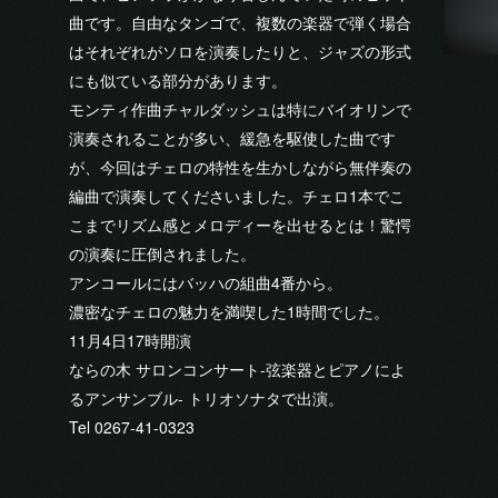
曲です。自由なタンゴで、複数の楽器で弾く場合
はそれぞれがソロを演奏したりと、ジャズの形式
にも似ている部分があります。
モンティ作曲チャルダッシュは特にバイオリンで
演奏されることが多い、緩急を駆使した曲です
が、今回はチェロの特性を生かしながら無伴奏の
編曲で演奏してくださいました。チェロ1本でこ
こまでリズム感とメロディーを出せるとは！驚愕
の演奏に圧倒されました。
アンコールにはバッハの組曲4番から。
濃密なチェロの魅力を満喫した1時間でした。
11月4日17時開演
ならの木 サロンコンサート-弦楽器とピアノによ
るアンサンブル- トリオソナタで出演。
Tel 0267-41-0323