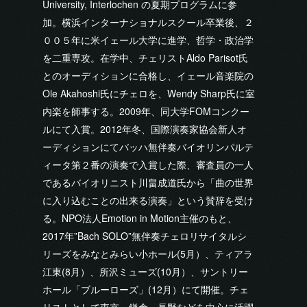
University, Interlochen の夏期プログラムに参
加。横浜インターナショナルスクール卒業後、２
００５年に米イェール大学に進学、哲学・政治学
を二重専攻。在学中、チェリストAldo Parisot氏
とのオーディションに合格し、イェール音楽院の
Ole Akahoshi氏にチェロを、Wendy Sharp氏に室
内楽を師事する。2009年、同大学FOMコンクー
ルにて入賞。2012年冬、国際演奏家協会新人オ
ーディションにてバッハ無伴奏バイオリンパルテ
ィータ第２番の演奏で入賞した際、審査員の一人
であるバイオリニスト川畠成道氏から「曲の世界
に入り込むことの出来る演奏」という賛辞を受け
る。NPO法人Emotion in Motion主催のもと、
2017年”Bach SOLO”無伴奏チェロリサイタルシ
リーズをみなとみらい小ホール(5月）、ティアラ
江東(8月）、所沢ミューズ(10月）、サントリー
ホール「ブルーローズ」(12月）にて開催。チェ