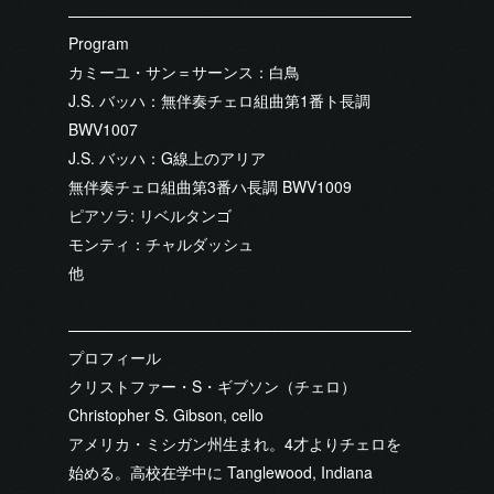
Program
カミーユ・サン＝サーンス：白鳥
J.S. バッハ：無伴奏チェロ組曲第1番ト長調
BWV1007
J.S. バッハ：G線上のアリア
無伴奏チェロ組曲第3番ハ長調 BWV1009
ピアソラ: リベルタンゴ
モンティ：チャルダッシュ
他
プロフィール
クリストファー・S・ギブソン（チェロ）
Christopher S. Gibson, cello
アメリカ・ミシガン州生まれ。4才よりチェロを
始める。高校在学中に Tanglewood, Indiana