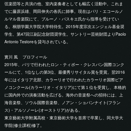
弦楽団等と共演の他、室内楽奏者としても幅広く活動中。これま
でに藤原浜雄、岡田伸夫の各氏に師事。現在はパリ・エコールノ
ルマル音楽院にて、ブルーノ・パスキエ氏から指導を受けてい
る。桐朋学園大学院大学特待生。2015年度宗次エンジェル基金奨
学生、第47回江副記念財団奨学生。サントリー芸術財団よりPaolo
Antonio Testoreを貸与されている。
實川 風 プロフィール
2015年、パリで行われたロン・ティボー・クレスパン国際コンク
ールにて、1位なしの第3位、最優秀リサイタル賞を受賞。翌2016
年にはイタリア北部、カラーリオで行われたカラーリオ国際ピア
ノコンクール(カラーリオ・イタリア)にて第１位を受賞し、本格的
に国内外での演奏活動を広げる。海外の音楽祭への招待には、上
海音楽祭、ソウル国際音楽祭、ノアン・ショパンナイト(フラン
ス)・アルソノーレ(オーストリア)がある。
東京藝術大学附属高校・東京藝術大学を首席で卒業し、同大学大
学院(修士課程)修了。