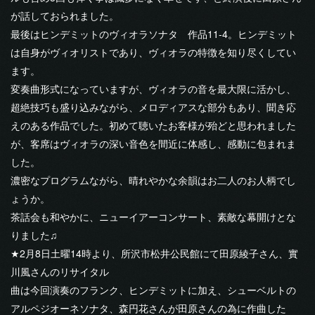
が話しておられました。
最後はヒンデミットのヴィオラソナタ 作品11-4。ヒンデミット
は自身がヴィオリストであり、ヴィオラの特徴を知り尽くしてい
ます。
変奏曲形式になっていますが、ヴィオラの音を最大限に活かし、
超絶技巧も盛り込みながら、メロディアスな部分もあり、聞き応
えのある作品でした。初めて聴いたお客様が殆どと思われました
が、客席はヴィオラの深い音色を間近に体感し、感動に包まれま
した。
濃密なプログラムながら、晴れやかな余韻はお二人のお人柄でし
ょうか。
茶話会も和やかに、ニューイアーコンサート、素敵な幕開けとな
りました♫
★2月8日土曜14時より、所沢市松井公民館にて田原綾子さん、實
川風さんのリサイタル
曲は今回演奏のフランク、ヒンデミットに加え、シューベルトの
アルペジオーネソナタ、森円花さんが田原さんの為に作曲した