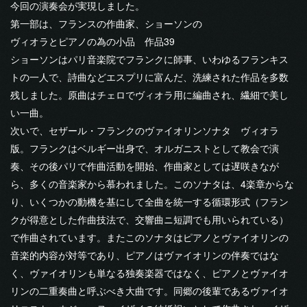
今回の演奏会が実現しました。
第一部は、フランスの作曲家、ショーソンの
ヴィオラとピアノの為の小品 作品39
ショーソンはパリ音楽院でフランクに師事、いわゆるフランキス
トの一人で、詩曲などエスプリに富んだ、洗練された作品を多数
残しました。原曲はチェロでヴィオラ用に編曲され、繊細で美し
い一曲。
次いで、セザール・フランクのヴァイオリンソナタ ヴィオラ
版。フランクはベルギー出身で、オルガニストとして教会で演
奏、その後パリで作曲活動を開始、作曲家としては遅咲きなが
ら、多くの音楽家から慕われました。このソナタは、4楽章からな
り、いくつかの動機を基にして全曲を統一する循環形式（フラン
クが得意とした作曲技法で、交響曲ニ短調でも用いられている）
で作曲されています。またこのソナタはピアノとヴァイオリンの
音楽的内容が対等であり、ピアノはヴァイオリンの伴奏ではな
く、ヴァイオリンも単なる独奏楽器ではなく、ピアノとヴァイオ
リンの二重奏曲と呼ぶべき大曲です。同郷の後輩であるヴァイオ