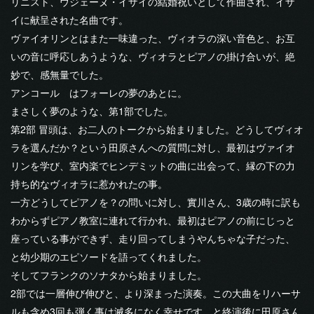
リニスト、ウジェーヌ・イザイの結婚祝いとして作曲され、イザ
イに献呈された名曲です。
ヴァイオリンとはまた一味違った、ヴィオラの深い音色と、お互
いの音に呼応しあうような、ヴィオラとピアノの掛け合いが、絶
妙で、感無量でした。
アンコール はフォーレの夢のあとに。
まさしく夢のような、第1部でした。
第2部 冒頭は、お二人のトークから始まりました。どうしてヴィオ
ラを選んだか？という田原さんへの質問に対し、最初はヴァイオ
リンを学び、室内楽でヒンデミットの曲に出会って、縁の下の力
持ち的なヴィオラに惹かれたの事。
一方どうしてピアノを？の問いに対し、實川さん、3歳の時に訳も
わからずピアノ教室に連れて行かれ、最初はピアノの前にじっと
座っている事ができず、走り回ってしまうやんちゃな子だった、
と幼少期のエピソードを語ってくれました。
そしてフランクのソナタから始まりました。
2部では一層伸び伸びと、より深まった演奏。この大曲をリハーサ
ルも含め3回も弾く事は滅多になく幸せです、と終演後に田原さん